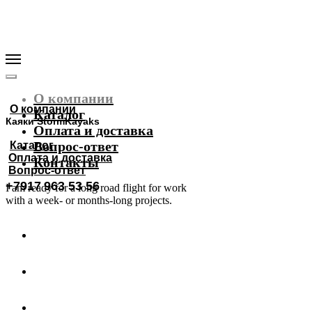
О компании
О компании
Каталог
Каяки StormKayaks
Оплата и доставка
Вопрос-ответ
Каталог
Оплата и доставка
Контакты
Вопрос-ответ
+7917 963 53 56
I am ready for a long road flight for work
with a week- or months-long projects.